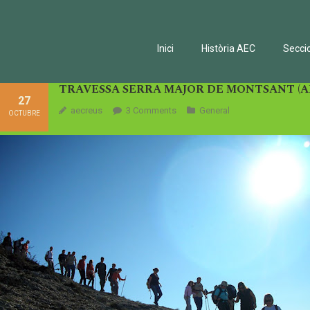
Inici
Història AEC
Secci
TRAVESSA SERRA MAJOR DE MONTSANT (A
27
aecreus
3
Comments
General
OCTUBRE