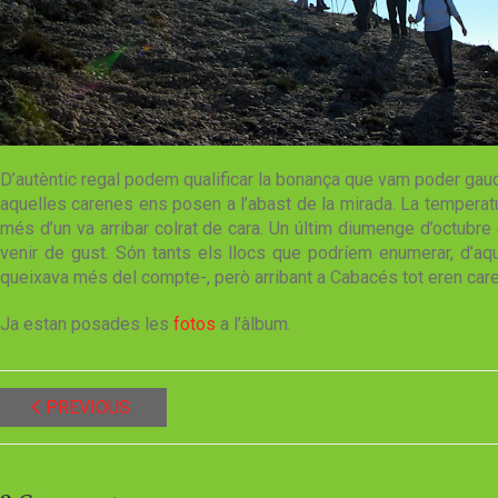
D’autèntic regal podem qualificar la bonança que vam poder gaud
aquelles carenes ens posen a l’abast de la mirada. La temperatura
més d’un va arribar colrat de cara. Un últim diumenge d’octubre 
venir de gust. Són tants els llocs que podríem enumerar, d’a
queixava més del compte-, però arribant a Cabacés tot eren care
Ja estan posades les
fotos
a l’àlbum.
PREVIOUS