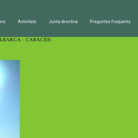
ons
Activitats
Junta directiva
Preguntes freqüents
LBARCA – CABACÉS)