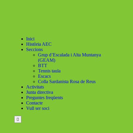
Inici
Història AEC
Seccions
Grup d’Escalada i Alta Muntanya
(GEAM)
BTT
Tennis taula
Escacs
Colla Sardanista Rosa de Reus
Activitats
Junta directiva
Preguntes freqüents
Contacte
Vull ser soci
Menú
conmutador
hamburguesa