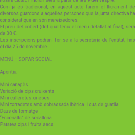
nostra ciutat, i l’horari serà a partir de les 9 del vespre.
Com ja és tradicional, en aquest acte farem el lliurament de
diversos guardons a aquelles persones que la junta directiva ha
considerat que en són mereixedores.
El preu del cobert (del qual teniu el menú detallat al final), serà
de 30 €.
Les inscripcions podran fer-se a la secretaria de l’entitat, fins
el dia 25 de novembre.
MENÚ – SOPAR SOCIAL
Aperitiu:
Mini canapès
Variació de xips cruixents
Mini culleretes xineses
Mini torradetes amb sobrassada ibèrica i ous de guatlla.
Daus de formatge
“Encenalls” de secallona
Patates xips i fruits secs.