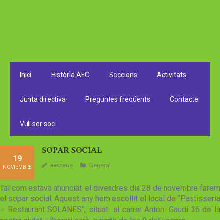
Inici
Història AEC
Seccions
Activitats
Junta directiva
Preguntes freqüents
Contacte
Vull ser soci
SOPAR SOCIAL
19
aecreus
General
NOVIEMBRE
Tal com estava anunciat, el divendres dia 28 de novembre farem
el sopar social. Aquest any hem escollit el local de “Pastisseria
– Restaurant SOLANES”, situat al carrer Antoni Gaudí 36 de la