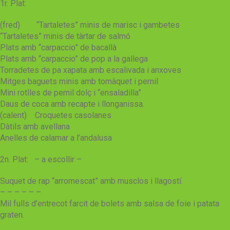
1r. Plat:
(fred) “Tartaletes” minis de marisc i gambetes
“Tartaletes” minis de tàrtar de salmó
Plats amb “carpaccio” de bacallà
Plats amb “carpaccio” de pop a la gallega
Torradetes de pa xapata amb escalivada i anxoves
Mitges baguets minis amb tomàquet i pernil
Mini rotlles de pernil dolç i “ensaladilla”
Daus de coca amb recapte i llonganissa.
(calent) Croquetes casolanes
Dàtils amb avellana
Anelles de calamar a l’andalusa
2n. Plat: – a escollir –
Suquet de rap “arromescat” amb musclos i llagostí.
– – – – – –
Mil fulls d’entrecot farcit de bolets amb salsa de foie i patata
graten.