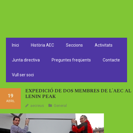
Inici
Història AEC
Seccions
Activitats
Junta directiva
Preguntes freqüents
Contacte
Vull ser soci
EXPEDICIÓ DE DOS MEMBRES DE L'AEC AL
19
LENIN PEAK
ABRIL
aecreus
General