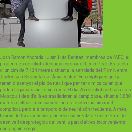
Joan Ramon Andrada i Juan Luís Benítez, membres de l’AEC, el
proper mes de juliol intentaran coronar el Lenin Peak. Es tracta
d’ un cim de 7.134 metres situat a la serralada del Pamir, entre
Tayikistan i Kirguistan, a l’Àsia central. Ens expliquen que ja
tenen dissenyat el pla de ruta i que per fer cim calculen que
poden trigar uns vint-i-cinc dies. El dia 26 de juliol sortiran cap a
Moscou, i des d’allà es traslladaran al camp base, situat a 3.880
metres d’altura. Tècnicament, no es tracta d’un cim molt
complicat, però els temporals de neu hi són freqüents. A més,
hauran de travessar una glacera i una aresta de mil metres de
desnivell desprotegida del vent, a part d’altres inconvenients
que puguin sorgir.