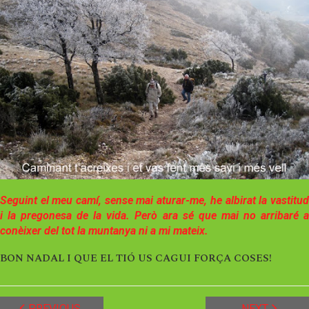
Seguint el meu camí, sense mai aturar-me, he albirat la vastitud
i la pregonesa de la vida. Però ara sé que mai no arribaré a
conèixer del tot la muntanya ni a mi mateix.
BON NADAL I QUE EL TIÓ US CAGUI FORÇA COSES!
PREVIOUS
NEXT