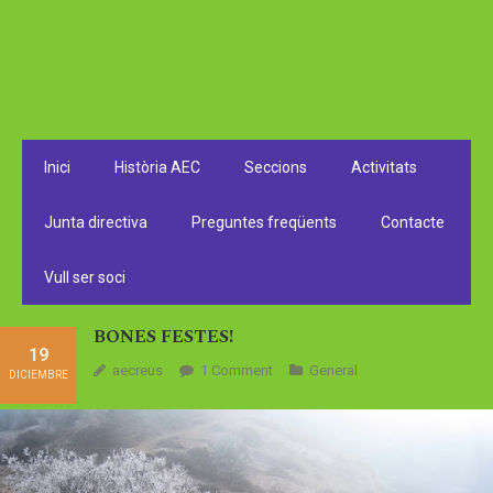
Inici
Història AEC
Seccions
Activitats
Junta directiva
Preguntes freqüents
Contacte
Vull ser soci
BONES FESTES!
19
aecreus
1
Comment
General
DICIEMBRE