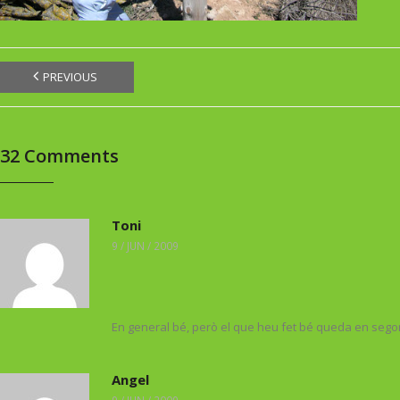
PREVIOUS
32
Comments
Toni
9 / JUN / 2009
En general bé, però el que heu fet bé queda en segon 
Angel
9 / JUN / 2009