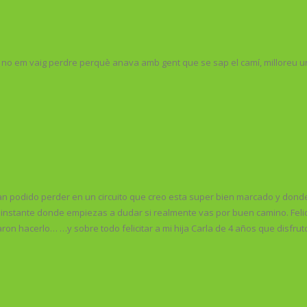
unt no em vaig perdre perquè anava amb gent que se sap el camí, milloreu u
podido perder en un circuito que creo esta super bien marcado y donde l
 instante donde empiezas a dudar si realmente vas por buen camino. Felici
ntaron hacerlo… …y sobre todo felicitar a mi hija Carla de 4 años que disfr