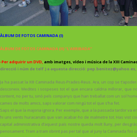
ÀLBUM DE FOTOS CAMINADA (I)
ÀLBUM DE FOTOS CAMINADA (II) “L’ARRIBADA”
-Per adquirir un DVD,
amb imatges, vídeo i música de la XIII Camina
direcció i núm de telf.) a aquesta direcció: pep.benitez@yahoo.es, i
Ja ha passat la XIII Caminada Reus-Prades-Reus. Ara, un cop se t’apodera
desconeix. Medites i sospeses tot el que encara caldria millorar, que no 
content, no per tu, sinó pels companys que han treballat com un sol home 
cames de molts amics, saps valorar com ningú tot el que s’ha fet.
Saps el que la majoria ignora. Per exemple, que a la passada tardor va e
hi uns vents huracanats que van acabar-ho de malmetre tot. Has vist com 
capital administrativa d’aquest país nostre queda molt lluny, per desgràci
penosament. Tram a tram obrint pas per tal que al juny la Caminada fos un