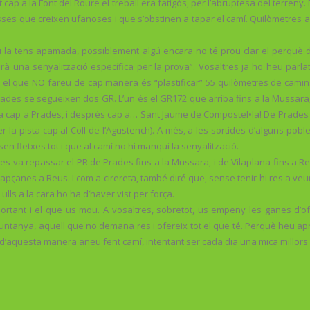
ap a la Font del Roure el treball era fatigós, per l’abruptesa del terreny. 
s que creixen ufanoses i que s’obstinen a tapar el camí. Quilòmetres amu
u la tens apamada, possiblement algú encara no té prou clar el perquè de
rà una senyalització específica per la prova
”. Vosaltres ja ho heu parla
el que NO fareu de cap manera és “plastificar” 55 quilòmetres de camin
des se segueixen dos GR. L’un és el GR172 que arriba fins a la Mussara, 
 va cap a Prades, i després cap a… Sant Jaume de Compostel•la! De Prad
la pista cap al Coll de l’Agustench). A més, a les sortides d’alguns pobl
sen fletxes tot i que al camí no hi manqui la senyalització.
t es va repassar el PR de Prades fins a la Mussara, i de Vilaplana fins a 
Capçanes a Reus. I com a cirereta, també diré que, sense tenir-hi res a veu
lls a la cara ho ha d’haver vist per força.
tant i el que us mou. A vosaltres, sobretot, us empeny les ganes d’ofer
muntanya, aquell que no demana res i ofereix tot el que té. Perquè heu a
 I d’aquesta manera aneu fent camí, intentant ser cada dia una mica millor