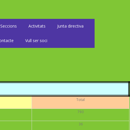
Seccions
Activitats
Junta directiva
ontacte
Vull ser soci
Total
790
36