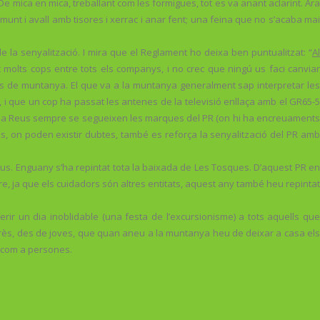
De mica en mica, treballant com les formigues, tot es va anant aclarint. Ara
nt i avall amb tisores i xerrac i anar fent; una feina que no s’acaba mai
 la senyalització. I mira que el Reglament ho deixa ben puntualitzat: “
Al
t molts cops entre tots els companys, i no crec que ningú us faci canvia
s de muntanya. El que va a la muntanya generalment sap interpretar les
i que un cop ha passat les antenes de la televisió enllaça amb el GR65-5
es a Reus sempre se segueixen les marques del PR (on hi ha encreuaments
es, on poden existir dubtes, també es reforça la senyalització del PR amb
Reus. Enguany s’ha repintat tota la baixada de Les Tosques. D’aquest PR en
re, ja que els cuidadors són altres entitats, aquest any també heu repintat
ir un dia inoblidable (una festa de l’excursionisme) a tots aquells que
près, des de joves, que quan aneu a la muntanya heu de deixar a casa els
s com a persones.