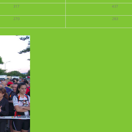
317
437
270
283