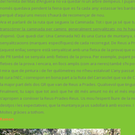
del l’ermita del Mas d’Anguera no va quedar ni un arbre dempeus. I pujant c
només quedava pendent la feina que es fa cada any: estassar les bardisse
perquè d’aquí uns mesos s’haurà de recomençar de nou.
Ara et parlaré de la ruta que segueix la Caminada. Tot i que ja sé que t
transcórrer la caminada per camins generalment senyalitzats, no hi hau
d’opinió. Que quedi clar: Una Caminada NO és una Cursa de muntanya, i 
senyalitzacions (marques específiques) de cada recorregut. De Reus a Pra
(aquest enllaç sempre està senyalitzat amb una fletxa de la prova) que
de PR també se senyala amb fletxes de la prova. Per exemple, pujant per 
fletxes de la prova. I encara, en llocs amplis (com ara rieres) també s’hi po
I mira que de pintura i de fer quilòmetres no n’heu estalviat! L’any passa
té cura l’AEC, i correspon en bona part a la Ruta del Carrasclet que va de 
la major part dels dos GR que van de Reus a Prades. Qualsevol que tingui u
Finalment, tu saps que tot això que he dit més amunt no és el més impor
s’apropen a conèixer la Reus-Prades-Reus. Us mou l’esperit lliure de la 
desitjos i les expectatives, que la muntanya ja us sadollarà amb escreix.
Moltes gràcies a tothom.
Ramon