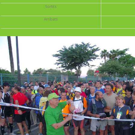
Sortits
Arribats