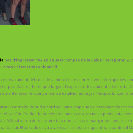
da
has d’ingressar 10€ en aquest compte de la Caixa Tarragona: 2073
 rebràs el teu DVD a domicili.
 el relaxament del cos i de la ment i mires enrere, veus i recapitules a
és poc. Valores tot el que la gent t’expressa directament o indirecta. Ag
durant mesos fent pinya i sense estalviar esforços. Perquè, tu que fa temp
ntrar un tornado de sud a nord pel Baix Camp que va literalment destross
el camí de Prades fa només tres mesos era, en molts punts, totalment int
a). Al final vareu decidir entre tots que calia arromangar-se i posar-se a
a realitat. El tornado es va acarnissar als boscos que hi ha a partir del