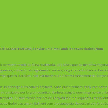
.0163.54.0110219349, i enviar un e-mail amb les teves dades (Nom,
mb perspectiva tota la feina realitzada, una tasca que la immensa majoria
raeixes, sobretot, els agraïments sincers, valgui la redundància. I estàs
s que t’hi baralles i has vist molta suor al front i cansament de braços i
ar un paisatge i uns camins estimats. Saps que a primers d’any van haver-
ransitable per la gran quantitat d’arbres caiguts que ningú no treia (la
 treballar. Durant mesos heu fet de llenyataires, mal equipats i treballant
 Mas de Borbó cap amunt (talment com una autopista de destrucció). A redós