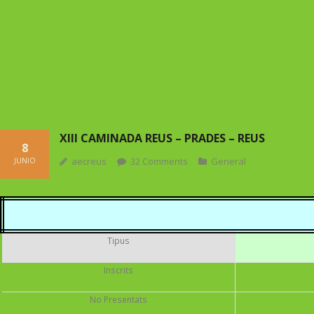
XIII CAMINADA REUS – PRADES – REUS
8
aecreus
32
Comments
General
JUNIO
Tipus
Inscrits
No Presentats