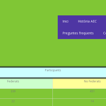
Inici
Història AEC
Preguntes freqüents
C
Participants
Federats
No Federats
339
451
22
14