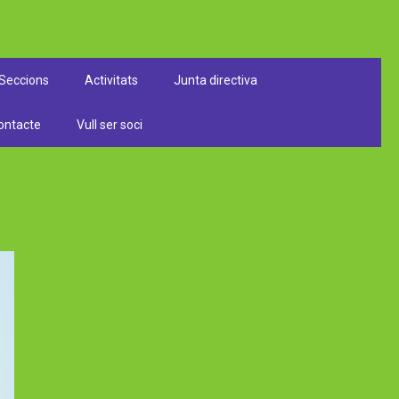
Seccions
Activitats
Junta directiva
ontacte
Vull ser soci