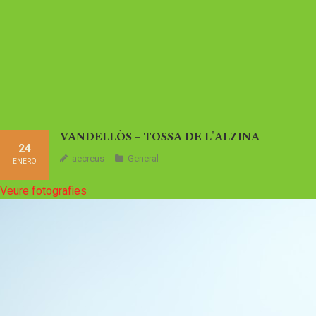
VANDELLÒS – TOSSA DE L'ALZINA
24
aecreus
General
ENERO
Veure fotografies