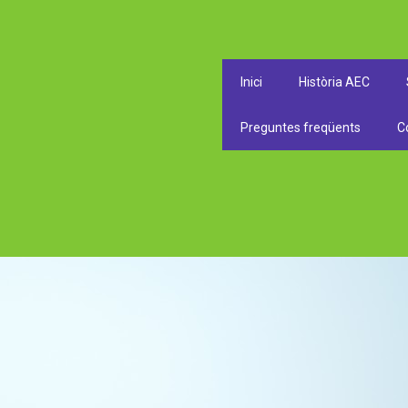
Inici
Història AEC
Preguntes freqüents
C