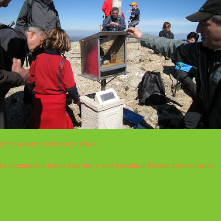
FOTOGRAFIES EXCURSIÓ I DINAR
La recepta dels fesols estofats ja està posada al Rebost dels Xirucaires