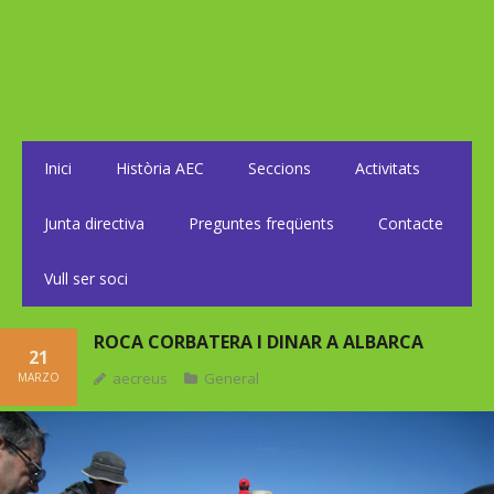
Inici
Història AEC
Seccions
Activitats
Junta directiva
Preguntes freqüents
Contacte
Vull ser soci
ROCA CORBATERA I DINAR A ALBARCA
21
aecreus
General
MARZO