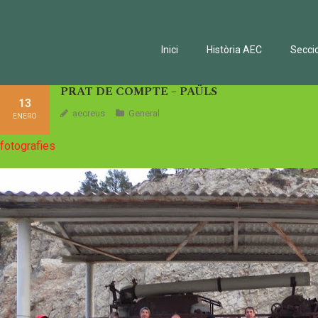
Inici
Història AEC
Secci
PRAT DE COMPTE – PAÜLS
13
aecreus
General
ENERO
fotografies