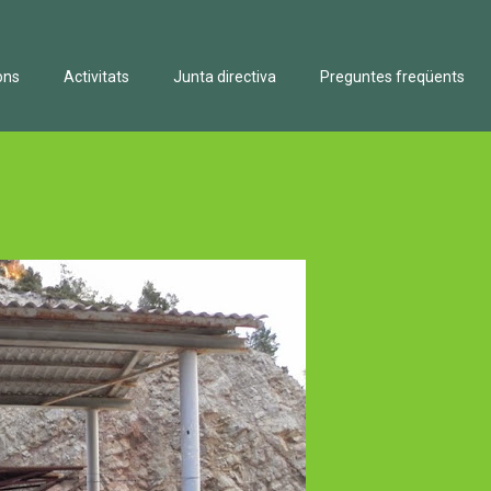
ons
Activitats
Junta directiva
Preguntes freqüents