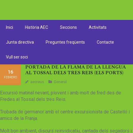
Inici
Història AEC
Seccions
Activitats
Junta directiva
Preguntes freqüents
Contacte
Vull ser soci
PORTADA DE LA FLAMA DE LA LLENGUA
16
AL TOSSAL DELS TRES REIS (ELS PORTS)
FEBRERO
aecreus
General
Excursió matinal nevant, plovent i amb molt de fred des de
Fredes al Tossal dels tres Reis.
Trobada de germanor amb el centre excursionista de Castelló i
amics de la Franja.
Molt bon ambient, discurs reinvidicatiu, cantada dels segadors i