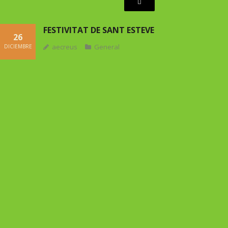
Menú conmutador hamburgu
FESTIVITAT DE SANT ESTEVE
26
aecreus
General
DICIEMBRE