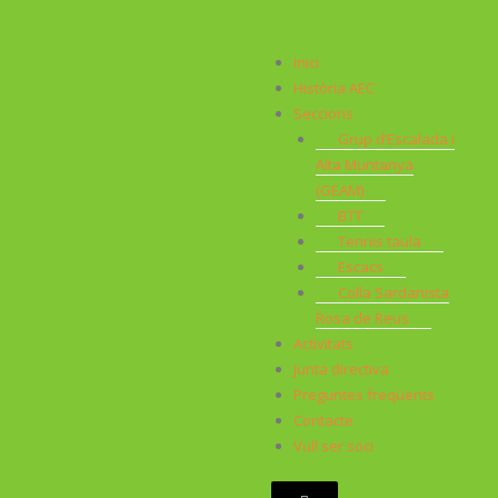
Inici
Història AEC
Seccions
Grup d’Escalada i
Alta Muntanya
(GEAM)
BTT
Tennis taula
Escacs
Colla Sardanista
Rosa de Reus
Activitats
Junta directiva
Preguntes freqüents
Contacte
Vull ser soci