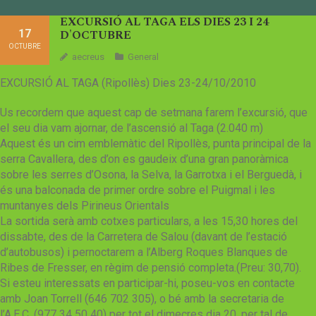
EXCURSIÓ AL TAGA ELS DIES 23 I 24
17
D'OCTUBRE
OCTUBRE
aecreus
General
EXCURSIÓ AL TAGA (Ripollès) Dies 23-24/10/2010
Us recordem que aquest cap de setmana farem l’excursió, que
el seu dia vam ajornar, de l’ascensió al Taga (2.040 m)
Aquest és un cim emblemàtic del Ripollès, punta principal de la
serra Cavallera, des d’on es gaudeix d’una gran panoràmica
sobre les serres d’Osona, la Selva, la Garrotxa i el Berguedà, i
és una balconada de primer ordre sobre el Puigmal i les
muntanyes dels Pirineus Orientals
La sortida serà amb cotxes particulars, a les 15,30 hores del
dissabte, des de la Carretera de Salou (davant de l’estació
d’autobusos) i pernoctarem a l’Alberg Roques Blanques de
Ribes de Fresser, en règim de pensió completa.(Preu: 30,70).
Si esteu interessats en participar-hi, poseu-vos en contacte
amb Joan Torrell (646 702 305), o bé amb la secretaria de
l’A.E.C. (977 34 50 40) per tot el dimecres dia 20, per tal de