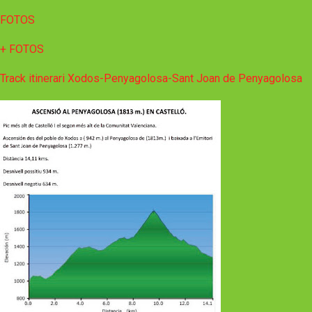
FOTOS
+ FOTOS
Track itinerari Xodos-Penyagolosa-Sant Joan de Penyagolosa