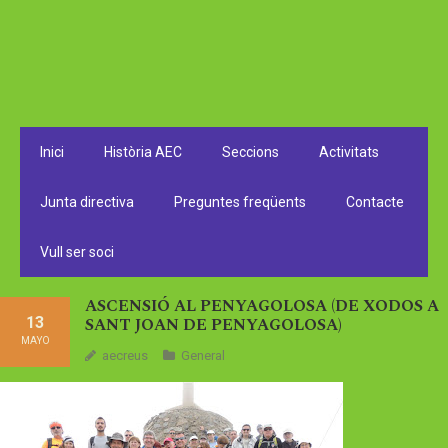
Inici
Història AEC
Seccions
Activitats
Junta directiva
Preguntes freqüents
Contacte
Vull ser soci
ASCENSIÓ AL PENYAGOLOSA (DE XODOS A
13
SANT JOAN DE PENYAGOLOSA)
MAYO
aecreus
General