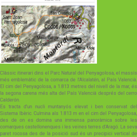
Clàssic itinerari dins el Parc Natural del Penyagolosa, el massís
més emblemàtic de la comarca de l’Alcalatén, al País Valencià.
El cim del Penyagolosa, a 1.813 metres del nivell de la mar, és
la segona carena més alta del País Valencià després del cerro
Calderón.
Es tracta d’un nucli muntanyós elevat i ben conservat del
Sistema Ibèric. Culmina als 1.813 m en el cim del Penyagolosa,
des de on es domina una immensa panoràmica sobre les
comarques castellonenques i les veïnes terres d’Aragó. La seva
paret rocosa des de la posició sud és un precipici vertical de