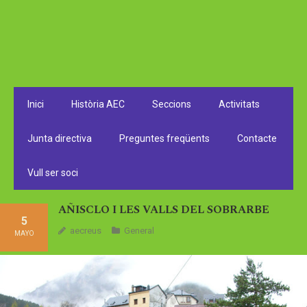
Inici
Història AEC
Seccions
Activitats
Junta directiva
Preguntes freqüents
Contacte
Vull ser soci
AÑISCLO I LES VALLS DEL SOBRARBE
5
aecreus
General
MAYO