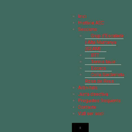
Inici
Història AEC
Seccions
Grup d’Escalada
i Alta Muntanya
(GEAM)
BTT
Tennis taula
Escacs
Colla Sardanista
Rosa de Reus
Activitats
Junta directiva
Preguntes freqüents
Contacte
Vull ser soci
MENÚ CONMUTADOR HAMBURGUESA