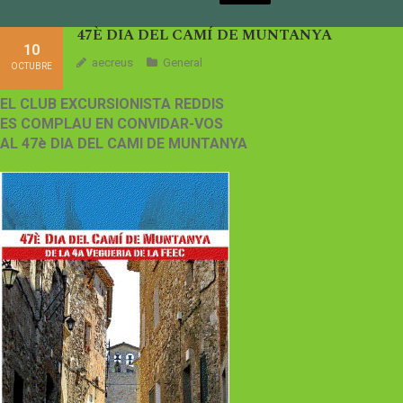
47È DIA DEL CAMÍ DE MUNTANYA
10
aecreus
General
OCTUBRE
EL CLUB EXCURSIONISTA REDDIS
ES COMPLAU EN CONVIDAR-VOS
AL 47è DIA DEL CAMI DE MUNTANYA