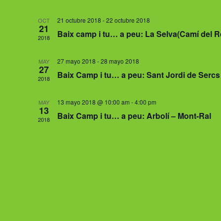
l
e
21 octubre 2018
-
22 octubre 2018
OCT
21
c
Baix camp i tu… a peu: La Selva(Camí del 
2018
c
i
27 mayo 2018
-
28 mayo 2018
MAY
o
27
Baix Camp i tu… a peu: Sant Jordi de Serc
n
2018
a
r
13 mayo 2018 @ 10:00 am
-
4:00 pm
MAY
13
f
Baix Camp i tu… a peu: Arbolí – Mont-Ral
2018
e
c
h
a
.