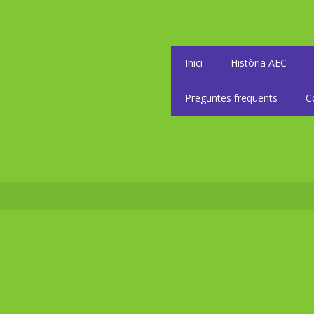
Inici
Història AEC
Preguntes freqüents
C