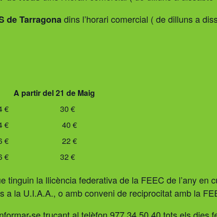
dins l’horari comercial ( de dilluns a d
 de Tarragona
A partir del 21 de Maig
4 €
30 €
4 €
40 €
6 €
22 €
6 €
32 €
ue tinguin la llicència federativa de la FEEC de l’any en 
es a la U.I.A.A., o amb conveni de reciprocitat amb la F
formar-se trucant al telèfon 977.34.50.40 tots els dies fe