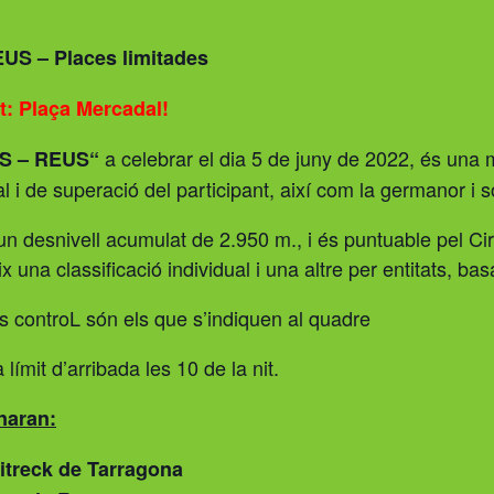
 – Places limitades
t: Plaça Mercadal!
a celebrar el dia 5 de juny de 2022, és una 
S – REUS“
 i de superació del participant, així com la germanor i so
n desnivell acumulat de 2.950 m., i és puntuable pel C
x una classificació individual i una altre per entitats, ba
ls controL són els que s’indiquen al quadre
a límit d’arribada les 10 de la nit.
naran:
ditreck de Tarragona