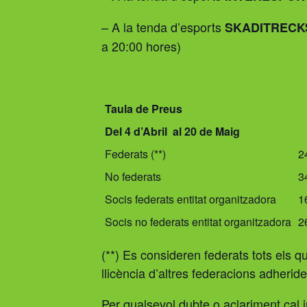
– A la tenda d’esports
SKADITRECKS
a 20:00 hores)
Taula de Preus
Del 4 d’Abril al 20 de Maig
Federats (**)
2
No federats
3
Socis federats entitat organitzadora
1
Socis no federats entitat organitzadora
2
(**) Es consideren federats tots els q
llicència d’altres federacions adherid
Per qualsevol dubte o aclariment cal in