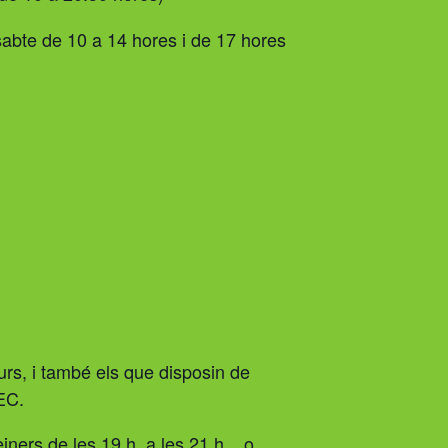
issabte de 10 a 14 hores i de 17 hores
curs, i també els que disposin de
EEC.
iners de les 19 h. a les 21 h. , o