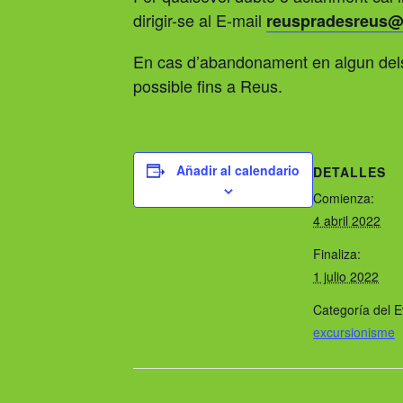
dirigir-se al E-mail
reuspradesreus@
En cas d’abandonament en algun dels c
possible fins a Reus.
Añadir al calendario
DETALLES
Comienza:
4 abril 2022
Finaliza:
1 julio 2022
Categoría del E
excursionisme