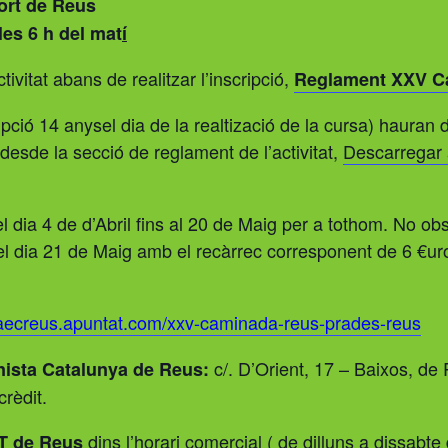
port de Reus
les 6 h del mat
í
vitat abans de realitzar l’inscripció,
Reglament XXV C
ció 14 anysel dia de la realtizació de la cursa) hauran d
esde la secció de reglament de l’activitat,
Descarregar 
 dia 4 de d’Abril fins al 20 de Maig per a tothom. No obst
el dia 21 de Maig amb el recàrrec corresponent de 6 €uro
/aecreus.apuntat.com/xxv-caminada-reus-prades-reus
c/. D’Orient, 17 – Baixos, de R
onista Catalunya de Reus:
crèdit.
dins l’horari comercial ( de dilluns a dissabt
T de Reus