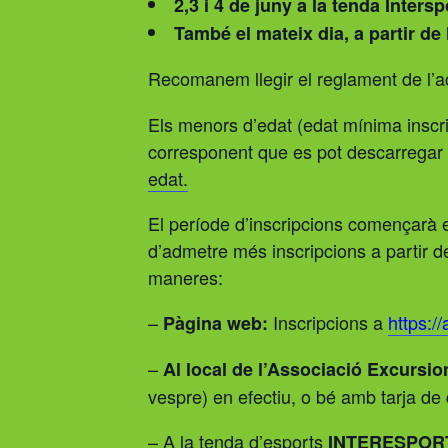
2,3 i 4 de juny a la tenda Inters
També el mateix dia, a partir de 
Recomanem llegir el reglament de l’acti
Els menors d’edat (edat mínima inscrip
corresponent que es pot descarregar d
edat.
El període d’inscripcions començarà el
d’admetre més inscripcions a partir d
maneres:
–
Inscripcions a
https:/
Pàgina web:
–
Al local de l’Associació Excursi
vespre) en efectiu, o bé amb tarja de 
– A la tenda d’esports
INTERESPOR