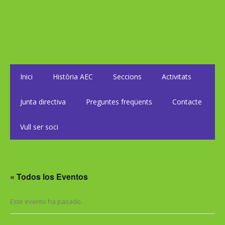
Inici
Història AEC
Seccions
Activitats
Junta directiva
Preguntes freqüents
Contacte
Vull ser soci
« Todos los Eventos
Este evento ha pasado.