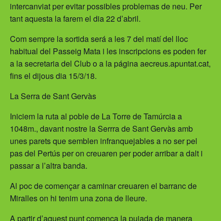
intercanviat per evitar possibles problemas de neu. Per
s
tant aquesta la farem el dia 22 d’abril.
a
Com sempre la sortida será a les 7 del matí del lloc
habitual del Passeig Mata i les inscripcions es poden fer
a la secretaria del Club o a la página aecreus.apuntat.cat,
fins el dijous dia 15/3/18.
La Serra de Sant Gervàs
Iniciem la ruta al poble de La Torre de Tamúrcia a
1048m., davant nostre la Serrra de Sant Gervàs amb
unes parets que semblen infranquejables a no ser pel
pas del Pertús per on creuaren per poder arribar a dalt i
passar a l’altra banda.
Al poc de començar a caminar creuaren el barranc de
Miralles on hi tenim una zona de lleure.
A partir d’aquest punt comença la pujada de manera