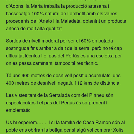
d’Adons, la Marta treballa la producció artesana i
l’assecatge 100% natural de l’embotit amb els vaires
procedents de l’Aneto i la Maladeta, obtenint un producte
artesà de molt alta qualitat
Sortida de nivell moderat per ser el 60% en pujada
sostinguda fins arribar a dalt de la serra, però no té cap
dificultat tècnica i el pas del Pertús és una escletxa per
on es passa caminant, tampoc té res tècnic.
Té uns 900 metres de desnivell positiu acumulats, uns
400 metres de desnivell negatiu i 12 kms de distància.
Les vistes tant de la Serralada com del Pirineu són
espectaculars i el pas del Pertús és sorprenent i
emblemàtic
Us hi esperem……. l si la familia de Casa Ramon són al
poble ens obriran la botiga per si algú vol comprar Xolís