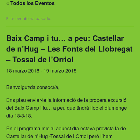
ú
« Todos los Eventos
c
o
Este evento ha pasado.
n
m
Baix Camp i tu… a peu: Castellar
u
t
de n’Hug – Les Fonts del Llobregat
a
– Tossal de l’Orriol
d
o
18 marzo 2018
-
19 marzo 2018
r
h
Benvolgut/da consoci/a,
a
m
Ens plau enviar-te la informació de la propera excursió
b
del Baix Camp i tu… a peu que tindrà lloc el diumenge
u
dia 18/3/18.
r
g
En el programa inicial aquest dia estava prevista la de
u
Castellar de n’Hug -Tossal de l’Orriol però l’hem
e