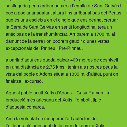
sostinguda per a arribar primer a l’ermita de Sant Gervàs i
poc a poc anar agafant altura fins arribar al pas del Pertús
que és una escletxa en el cingle que ens permet creruar
la Serra de Sant Gervàs en sentit longitudinal (era un
antic pas de la transhumància). Arribarem a 1700 m. al
damunt de la serra i on podrem gaudir d’unes vistes
excepcionals del Pirineu i Pre-Pirineu.
a partir d’aquí ens queda baixar 400 metres de desnivell
en una distància de 2.75 kms i tenim als nostres peus la
vista del poble d’Adons situat a 1333 m. d’altitut, punt on
finalitza l’excursió.
Aquest poble acull Xolís d’Adons – Casa Ramon, la
producció més artesana del Xolís, l’embotit típic
d’aquesta comarca.
Amb la voluntat de recuperar l’art autòcton de
l’el·laboració artesanal de la carn del porc, a Xolís